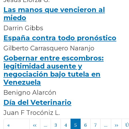
Las manos que vencieron al
miedo
Darrin Gibbs
España contra todo pronóstico
Gilberto Carrasquero Naranjo
Gobernar entre escombros:
legitimidad ausente y
negociación bajo tutela en
Venezuela
Benigno Alarcón
Día del Veterinario
Juan F Trocóniz L.
Paginación
Página anterior
Sigu
«
‹‹
…
3
4
5
6
7
…
››
Ú