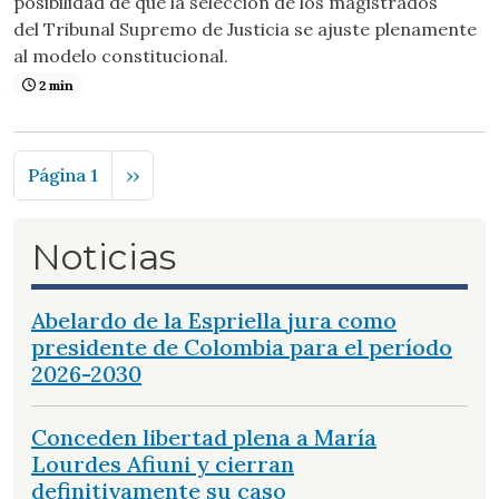
posibilidad de que la selección de los magistrados
del Tribunal Supremo de Justicia se ajuste plenamente
al modelo constitucional.
2 min
Paginación
Siguiente página
Página 1
››
Noticias
Abelardo de la Espriella jura como
presidente de Colombia para el período
2026-2030
Conceden libertad plena a María
Lourdes Afiuni y cierran
definitivamente su caso