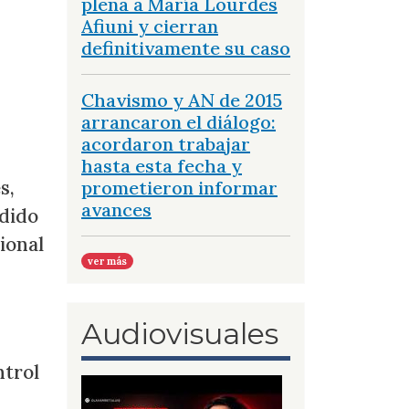
plena a María Lourdes
Afiuni y cierran
definitivamente su caso
Chavismo y AN de 2015
arrancaron el diálogo:
acordaron trabajar
hasta esta fecha y
s,
prometieron informar
avances
rdido
ional
ver más
Audiovisuales
ntrol