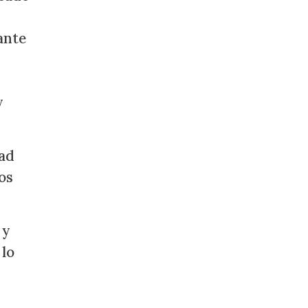
ante
y
dad
os
 y
 lo