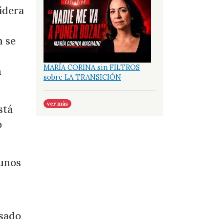
sidera
n se
MARÍA CORINA sin FILTROS
n
sobre LA TRANSICIÓN
ver más
stá
o
gunos
psado