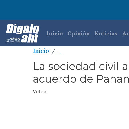
Pasar al contenido principal
Navegación princi
Inicio
Opinión
Noticias
An
Inicio
-
La sociedad civil 
acuerdo de Panam
Video