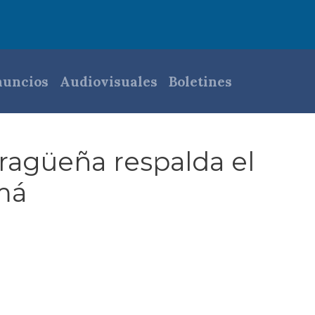
pal
uncios
Audiovisuales
Boletines
aragüeña respalda el
á