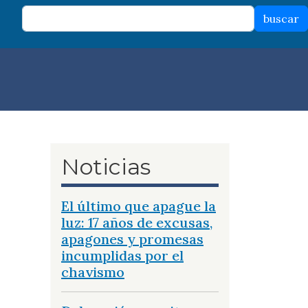
buscar
Noticias
El último que apague la
luz: 17 años de excusas,
apagones y promesas
incumplidas por el
chavismo