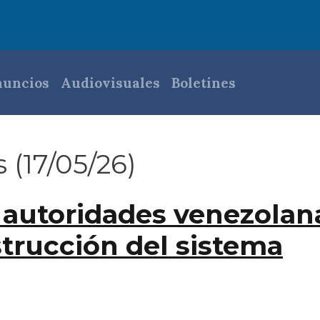
pal
uncios
Audiovisuales
Boletines
 (17/05/26)
 autoridades venezolan
trucción del sistema
dades venezolanas coordinan reconstrucción del siste