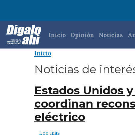
Pasar al contenido principal
Navegación princi
Inicio
Opinión
Noticias
An
Inicio
Noticias de interés
Estados Unidos y
coordinan recons
eléctrico
sobre Estados Unidos y autori
Lee más