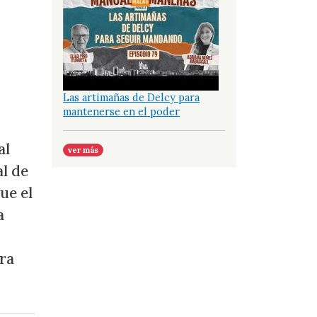
Las artimañas de Delcy para
mantenerse en el poder
al
ver más
al de
ue el
a
ara