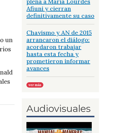
plena a María Lourdes
Afiuni y cierran
definitivamente su caso
Chavismo y AN de 2015
vo un
arrancaron el diálogo:
acordaron trabajar
rios
hasta esta fecha y
prometieron informar
avances
onald
ales
ver más
Audiovisuales