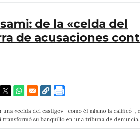
sami: de la «celda del
rra de acusaciones cont
e la «celda del castigo» a la guerra de acusaciones co
 una «celda del castigo» –como él mismo la calificó–, e
i transformó su banquillo en una tribuna de denuncia.