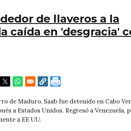
dedor de llaveros a la
 caída en 'desgracia' 
e llaveros a la cima y su segunda caída en 'desgracia'
erro de Maduro, Saab fue detenido en Cabo Ve
pués a Estados Unidos. Regresó a Venezuela, 
mente a EE UU.