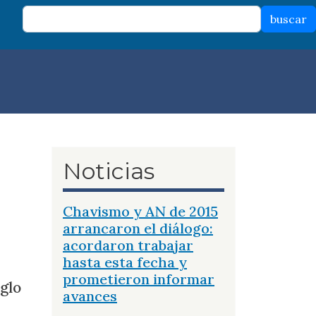
buscar
Noticias
Chavismo y AN de 2015
arrancaron el diálogo:
acordaron trabajar
hasta esta fecha y
prometieron informar
iglo
avances