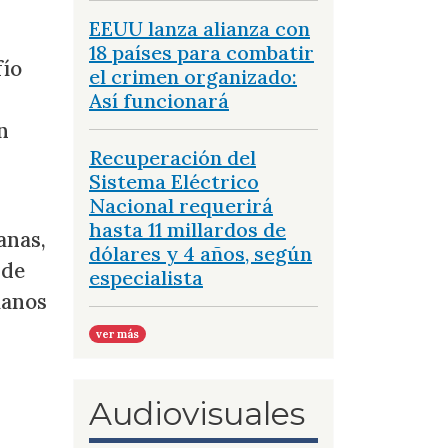
EEUU lanza alianza con
18 países para combatir
fío
el crimen organizado:
Así funcionará
n
Recuperación del
Sistema Eléctrico
Nacional requerirá
hasta 11 millardos de
anas,
dólares y 4 años, según
 de
especialista
lanos
ver más
Audiovisuales