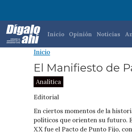
Pasar al contenido principal
Navegación princi
Inicio
Opinión
Noticias
An
Inicio
El Manifiesto de
Analítica
Editorial
En ciertos momentos de la histori
políticos que orienten su futuro. 
XX fue el Pacto de Punto Fijo, co