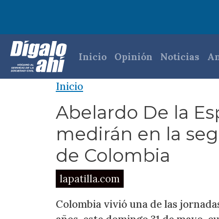
Pasar al contenido principal
Navegación princi
Inicio
Opinión
Noticias
An
Inicio
Abelardo De la Esp
medirán en la seg
de Colombia
lapatilla.com
Colombia vivió una de las jornada