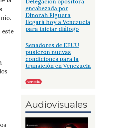
de la
Delegación opositora
encabezada por
s
Dinorah Figuera
unio.
llegará hoy a Venezuela
para iniciar diálogo
 este
Senadores de EEUU
pusieron nuevas
condiciones para la
a
transición en Venezuela
los
ver más
Audiovisuales
los