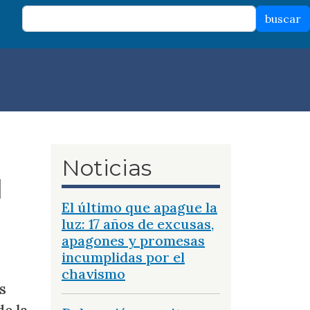
buscar
Noticias
l
El último que apague la
luz: 17 años de excusas,
apagones y promesas
incumplidas por el
chavismo
s