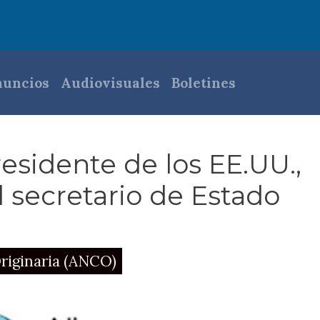
pal
uncios
Audiovisuales
Boletines
residente de los EE.UU.,
 secretario de Estado
riginaria (ANCO)