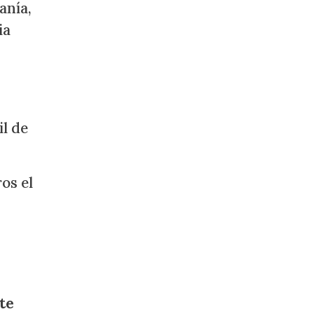
anía,
ia
il de
os el
te