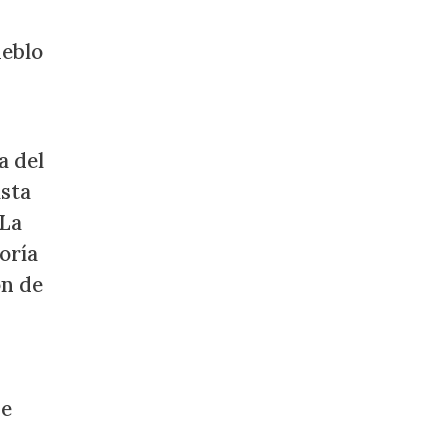
ueblo
a del
asta
 La
oría
ón de
ue