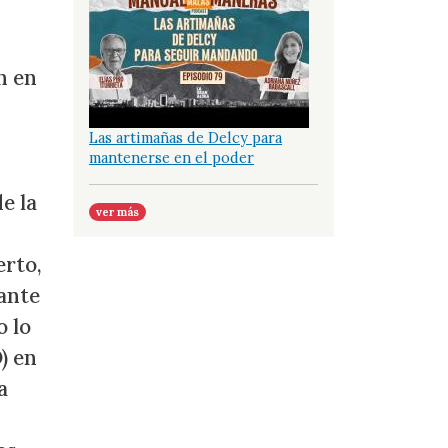
n en
Las artimañas de Delcy para
mantenerse en el poder
e la
ver más
d
erto,
ante
o lo
) en
a