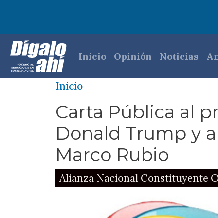
Pasar al contenido principal
Navegación princi
Inicio
Opinión
Noticias
An
Inicio
Carta Pública al p
Donald Trump y al
Marco Rubio
Alianza Nacional Constituyente O