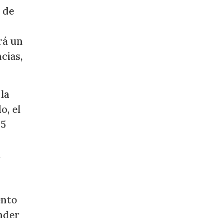
 de
rá un
cias,
la
o, el
 5
n
ento
ender