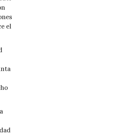
ón
iones
e el
d
unta
cho
la
idad