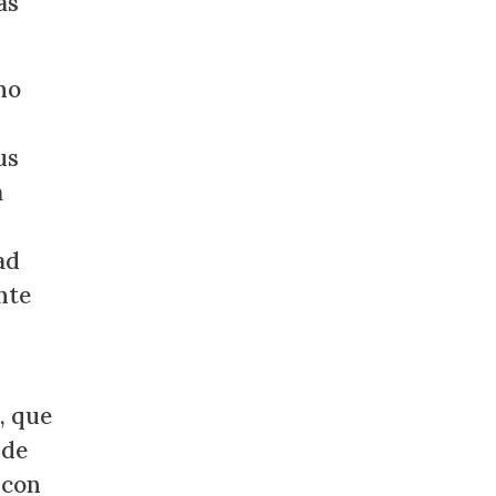
as
ho
us
a
ad
nte
, que
 de
 con