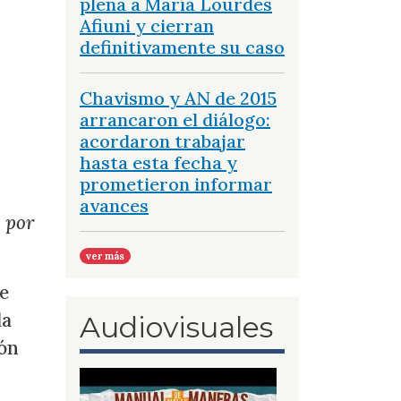
plena a María Lourdes
Afiuni y cierran
definitivamente su caso
Chavismo y AN de 2015
arrancaron el diálogo:
acordaron trabajar
hasta esta fecha y
prometieron informar
avances
 por
ver más
e
la
Audiovisuales
ión