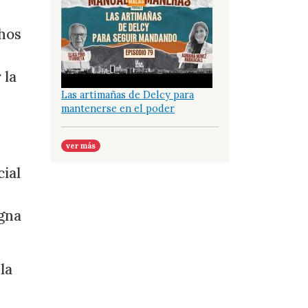
chos
 la
Las artimañas de Delcy para
mantenerse en el poder
ver más
ial
ugna
la