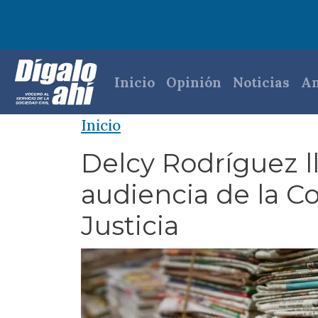
Pasar al contenido principal
Navegación princi
Inicio
Opinión
Noticias
An
Inicio
Delcy Rodríguez l
audiencia de la Co
Justicia