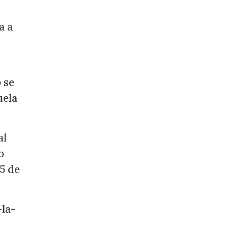
a a
 se
uela
al
o
5 de
la-