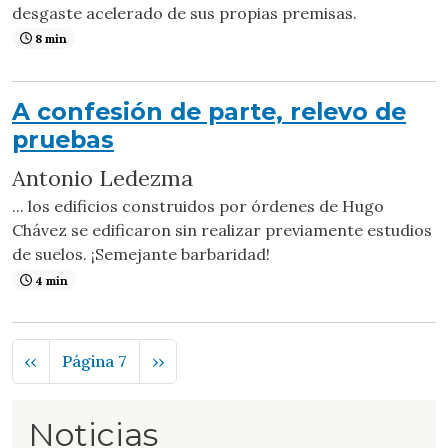
desgaste acelerado de sus propias premisas.
8 min
A confesión de parte, relevo de
pruebas
Antonio Ledezma
... los edificios construidos por órdenes de Hugo
Chávez se edificaron sin realizar previamente estudios
de suelos. ¡Semejante barbaridad!
4 min
Paginación
Página anterior
Siguiente página
‹‹
Página 7
››
Noticias