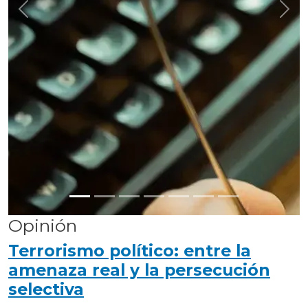
Anterior
Sigu
Opinión
Terrorismo político: entre la
amenaza real y la persecución
selectiva